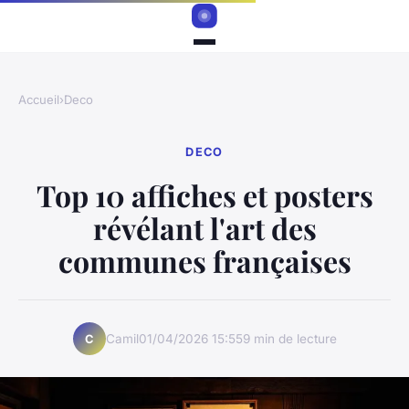
Accueil
›
Deco
DECO
Top 10 affiches et posters
révélant l'art des
communes françaises
Camil
01/04/2026 15:55
9 min de lecture
C