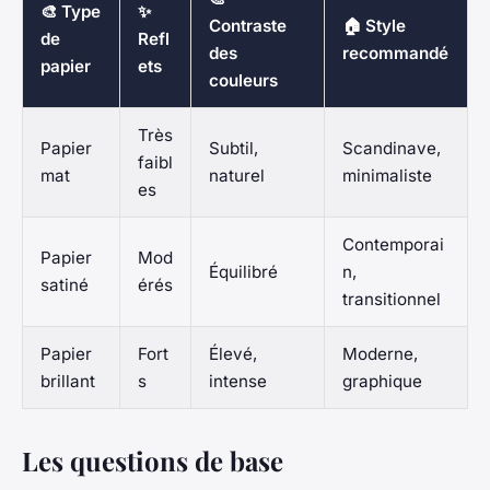
🎨 Type
✨
Contraste
🏠 Style
de
Refl
des
recommandé
papier
ets
couleurs
Très
Papier
Subtil,
Scandinave,
faibl
mat
naturel
minimaliste
es
Contemporai
Papier
Mod
Équilibré
n,
satiné
érés
transitionnel
Papier
Fort
Élevé,
Moderne,
brillant
s
intense
graphique
Les questions de base