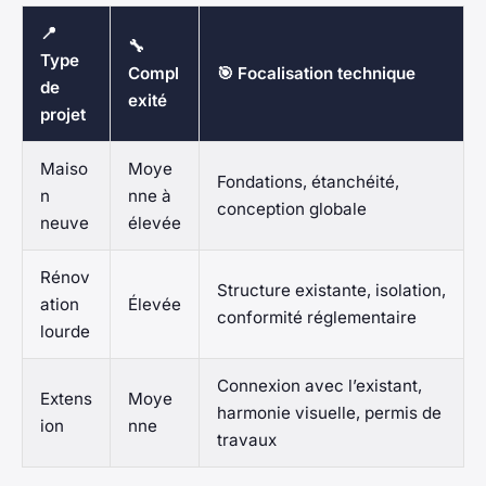
📍
🔧
Type
Compl
🎯 Focalisation technique
de
exité
projet
Maiso
Moye
Fondations, étanchéité,
n
nne à
conception globale
neuve
élevée
Rénov
Structure existante, isolation,
ation
Élevée
conformité réglementaire
lourde
Connexion avec l’existant,
Extens
Moye
harmonie visuelle, permis de
ion
nne
travaux