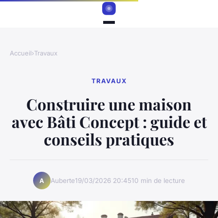
Accueil
›
Travaux
TRAVAUX
Construire une maison
avec Bâti Concept : guide et
conseils pratiques
Auberte
19/03/2026 20:45
10 min de lecture
A